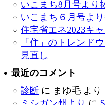
いこまち8月号より
いこまち６月号より
住宅省エネ2023キ
「住」のトレンドウ
見直し
最近のコメント
診断
に
まゆ毛
より
ミシガン州より
に
S