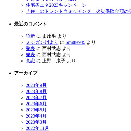
住宅省エネ2023キャンペーン
「住」のトレンドウォッチング 火災保険金額の
最近のコメント
診断
に
まゆ毛
より
ミシガン州より
に
Smithe945
より
発表
に
西村武志
より
発表
に
西村武志
より
意識
に
上野 康子
より
アーカイブ
2023年9月
2023年8月
2023年7月
2023年6月
2023年5月
2023年4月
2023年3月
2022年11月