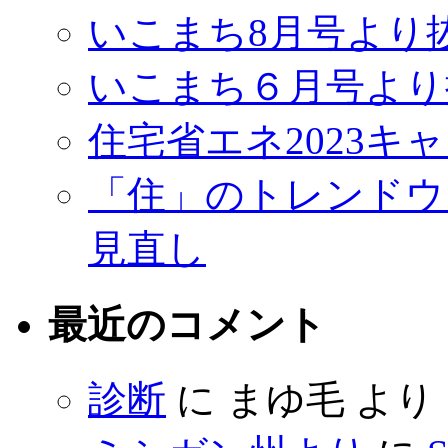
いこまち8月号より
いこまち６月号より
住宅省エネ2023キ
「住」のトレンドウ
見直し
最近のコメント
診断
に
まゆ毛
より