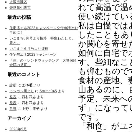
大阪市港区
れて高温で温
奈良県生駒市
使い続けてい
最近の投稿
私は自慢では
住宅省エネ2023キャンペーン交付申請はお
したこともあ
早めに！
いこまち8月号より抜粋 特集わたしと、
か関心を寄せ
農と。
いこまち６月号より抜粋
如何に自宅で
住宅省エネ2023キャンペーン
す。些細なこ
「住」のトレンドウォッチング 火災保険
金額の見直し
も弾むもので
最近のコメント
食材の産地、
診断
に
まゆ毛
より
山あるのに、
ミシガン州より
に
Smithe945
より
予定、未来へ
発表
に
西村武志
より
発表
に
西村武志
より
ず」になって
意識
に
上野 康子
より
です。
アーカイブ
「和食」がユ
2023年9月