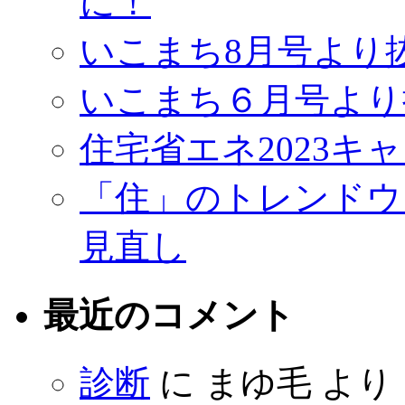
に！
いこまち8月号より
いこまち６月号より
住宅省エネ2023キ
「住」のトレンドウ
見直し
最近のコメント
診断
に
まゆ毛
より