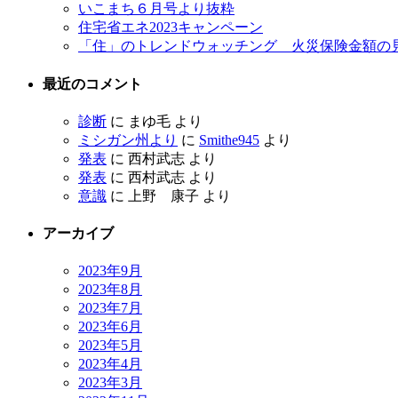
いこまち６月号より抜粋
住宅省エネ2023キャンペーン
「住」のトレンドウォッチング 火災保険金額の
最近のコメント
診断
に
まゆ毛
より
ミシガン州より
に
Smithe945
より
発表
に
西村武志
より
発表
に
西村武志
より
意識
に
上野 康子
より
アーカイブ
2023年9月
2023年8月
2023年7月
2023年6月
2023年5月
2023年4月
2023年3月