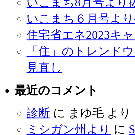
いこまち8月号より
いこまち６月号より
住宅省エネ2023キ
「住」のトレンドウ
見直し
最近のコメント
診断
に
まゆ毛
より
ミシガン州より
に
S