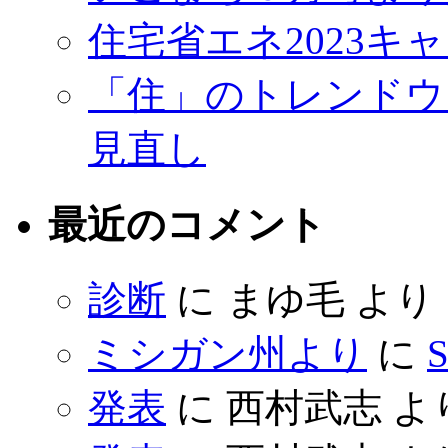
住宅省エネ2023キ
「住」のトレンドウ
見直し
最近のコメント
診断
に
まゆ毛
より
ミシガン州より
に
S
発表
に
西村武志
よ