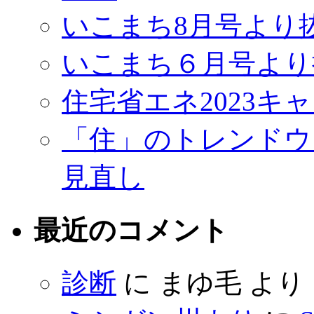
いこまち8月号より
いこまち６月号より
住宅省エネ2023キ
「住」のトレンドウ
見直し
最近のコメント
診断
に
まゆ毛
より