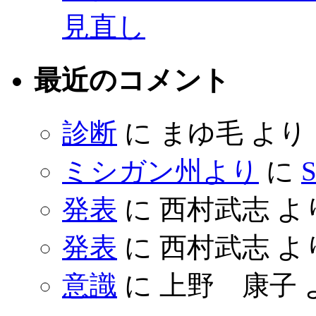
見直し
最近のコメント
診断
に
まゆ毛
より
ミシガン州より
に
S
発表
に
西村武志
よ
発表
に
西村武志
よ
意識
に
上野 康子