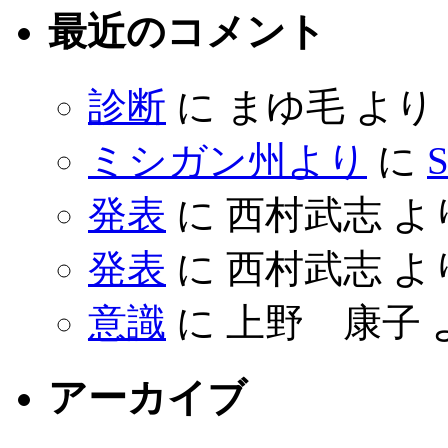
最近のコメント
診断
に
まゆ毛
より
ミシガン州より
に
S
発表
に
西村武志
よ
発表
に
西村武志
よ
意識
に
上野 康子
アーカイブ