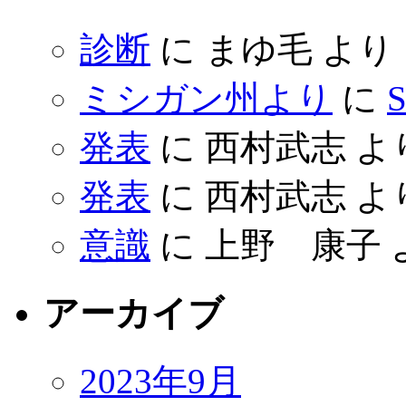
診断
に
まゆ毛
より
ミシガン州より
に
S
発表
に
西村武志
よ
発表
に
西村武志
よ
意識
に
上野 康子
アーカイブ
2023年9月